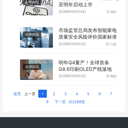
全球快讯
至明年启动上市
2026年08月04日
851
市场监管总局发布智能家电
全球快讯
质量安全风险评价国家标准
2026年08月03日
1.3k
明年Q4量产！全球首条
全球快讯
G8.6印刷OLED产线落地
2026年08月03日
683
首页
上一页
1
2
3
4
5
6
7
8
下一页
共2288页