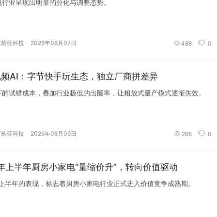
电行业呈现出明显的分化与调整态势。
汇栋蓝科技
2026年08月07日
488
0
频AI：字节快手玩生态，独立厂商拼差异
下的试错成本，叠加行业极低的出圈率，让粗放式量产模式逐渐失效。
汇栋蓝科技
2026年08月06日
268
0
6年上半年厨房小家电“量缩价升”，转向价值驱动
6年上半年的表现，标志着厨房小家电行业正式进入价值竞争成熟期。