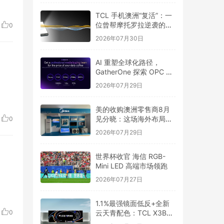
TCL 手机澳洲“复活”：一
位曾帮摩托罗拉逆袭的操
0
盘手来了
2026年07月30日
AI 重塑全球化路径，
GatherOne 探索 OPC 出
海新机遇
2026年07月29日
美的收购澳洲零售商8月
见分晓：这场海外布局大
0
考或成分水岭
2026年07月29日
世界杯收官 海信 RGB-
Mini LED 高端市场领跑
2026年07月27日
1.1%最强镜面低反+全新
云天青配色：TCL X3B系
0
列OLED+显示器正式发布