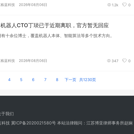
汇栋蓝科技
2026年08月06日
1.2k
0
机器人CTO丁琰已于近期离职，官方暂无回应
拥有十余位博士，覆盖机器人本体、智能算法等多个技术方向。
汇栋蓝科技
2026年08月06日
347
0
4
5
6
7
8
下一页
共1230页
关于我们
栋蓝科技
冀ICP备2020021580号
本站法律顾问：江苏博亚律师事务所赵娴