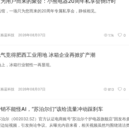
只为用户而来的聚会：小熊电器20周年私享会倒计时
活馆，一场只为您而来的20周年专属私享会，静候相见。
汇栋蓝科技
2026年08月07日
1.1k
0
电气竞得肥西工业用地 冰箱企业再掀扩产潮
场上，冰箱行业韧性一再显现。
汇栋蓝科技
2026年08月07日
813
0
销不能怪AI，“苏泊尔们”该给流量冲动踩刹车
泊尔（002032.SZ）官方认证电商账号“苏泊尔个护电器旗舰店”因发布
成擦边短视频，引发舆论争议。从曝光内容来看，相关视频虽然均围绕清洁