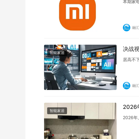
本期家
融
决战视
智能家居
居高不
融
202
智能家居
202