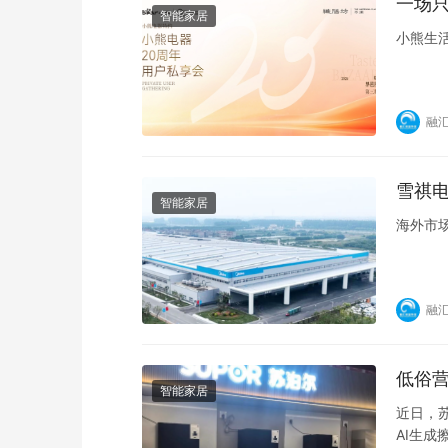
一场
智能家居
小熊生
融
雪祺
智能家居
海外市
融
低俗营
智能家居
近日，苏
AI生