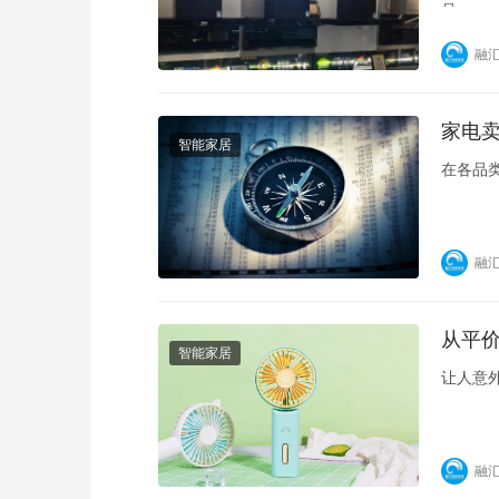
品
融
家电卖
智能家居
在各品
融
从平
智能家居
让人意
融