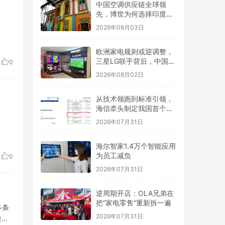
中国空调供应链全球领
先，博世为何选择印度建
出口基地？
2026年08月03日
欧洲家电规则或迎调整，
三星LG联手背后，中国企
0
业如何应对？
2026年08月02日
从技术领跑到标准引领，
海信牵头制定我国首个
RGB-Mini LED行业标准
2026年07月31日
海尔智家1.4万个智能应用
为员工减负
0
2026年07月31日
逆周期开店：OLA兄弟在
把“家电零售”重新拆一遍
多条
2026年07月31日
类产