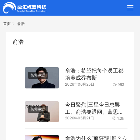
首页
俞浩
俞浩
俞浩：希望把每个员工都
智能家居
培养成乔布斯
2026年06月25日
963
今日聚焦|三星今日总罢
智能家居
工、俞浩要退网、蓝思再
2026年05月21日
吞台厂
1.3k
俞浩为什么“疯狂”刷屏？专