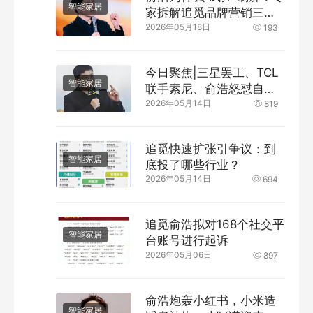
智能家居
家拆解追觅品牌营销三大
2026年05月18日
打法
193
今日聚焦|三星罢工、TCL
智能家居
联手索尼、俞浩怒怼自媒
2026年05月14日
体
819
追觅快速扩张引争议：到
智能家居
底投了哪些行业？
2026年05月14日
694
追觅俞浩拟对168个社交平
智能家居
台账号进行起诉
2026年05月06日
897
俞浩炮轰小红书，小米造
智能家居