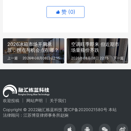
赞 (
0
)
2026冰箱市场开局承
空调旺季即来 但近期市
压，拐点与机会点在哪？
场量额价齐跌
上一篇
2026年08月08日 22:15
2026年08月08日 22:15
下一篇
欢迎投稿
网站声明
关于我们
Copyright © 2022融汇栋蓝科技
冀ICP备2020021580号
本站
法律顾问：江苏博亚律师事务所赵娴