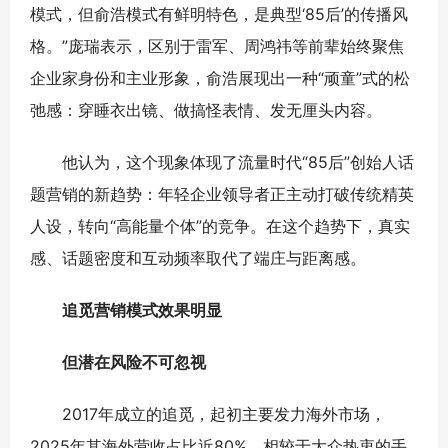
模式，但俞浩模式有鲜明特色，是典型‘85后’的传播风
格。”庞瑞表示，区别于雷军、周鸿祎等前辈始终聚焦
企业家身份和主业形象，俞浩展现出一种“顽童”式的松
弛感：穿睡衣出镜、做搞怪表情、发无厘头内容。
他认为，这个现象体现了流量时代“85后”创始人话
题营销的新趋势：年轻企业领导者正主动打破传统精英
人设，转向“高能量个体”的竞争。在这个趋势下，真实
感、话题密度和互动频率取代了端庄与距离感。
追觅营销模式效果明显
但潜在风险不可忽视
2017年成立的追觅，起初主要发力海外市场，
2025年其海外营收占比近80%。相较于大众热衷的手