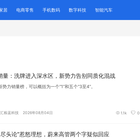
家居
电商零售
手机数码
数字科技
智能汽车
月销量：洗牌进入深水区，新势力告别同质化混战
新势力销量榜，可以概括为一个“1”和五个“3至4”。
汇栋蓝科技
2026年08月04日
1.1k
0
程尽头论”惹怒理想，蔚来高管两个字疑似回应