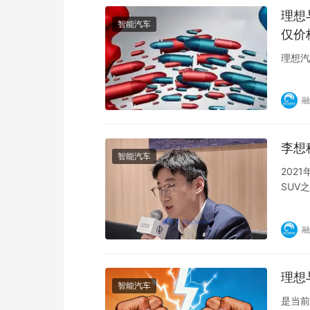
理想
智能汽车
仅价
理想汽
融
李想
智能汽车
202
SUV
融
理想
智能汽车
是当前