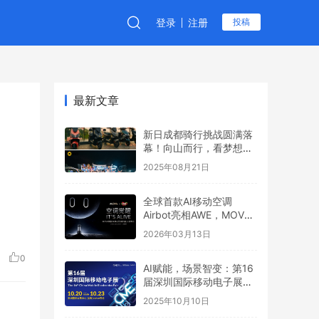
登录
注册
投稿
最新文章
新日成都骑行挑战圆满落
幕！向山而行，看梦想6
全地形制霸之路
2025年08月21日
全球首款AI移动空调
Airbot亮相AWE，MOVA
引领行业新叙事
2026年03月13日
0
AI赋能，场景智变：第16
届深圳国际移动电子展引
领场景化消费新浪潮
2025年10月10日