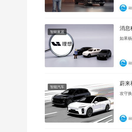
融
消息
智能家居
如果杨
融
蔚来
智能汽车
攻守换
融