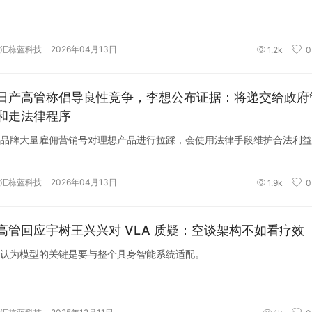
汇栋蓝科技
2026年04月13日
1.2k
0
日产高管称倡导良性竞争，李想公布证据：将递交给政府
和走法律程序
品牌大量雇佣营销号对理想产品进行拉踩，会使用法律手段维护合法利益
汇栋蓝科技
2026年04月13日
1.9k
0
高管回应宇树王兴兴对 VLA 质疑：空谈架构不如看疗效
认为模型的关键是要与整个具身智能系统适配。