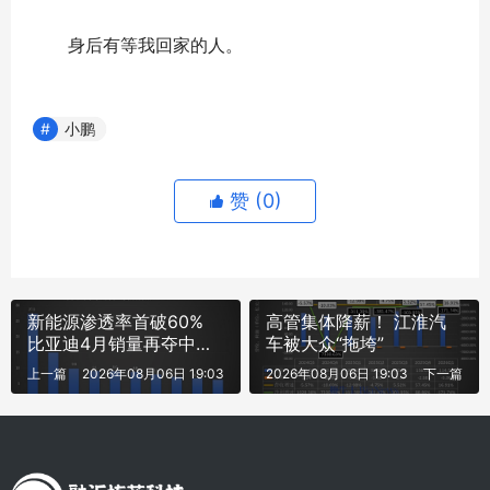
身后有等我回家的人。
小鹏
赞 (
0
)
新能源渗透率首破60%
高管集体降薪！ 江淮汽
比亚迪4月销量再夺中国
车被大众“拖垮”
车企冠军
上一篇
2026年08月06日 19:03
2026年08月06日 19:03
下一篇