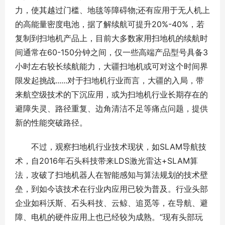
力，使其越过门槛、地毯等障碍物;还有应用于无人机上
的高能量密度电池，据了解续航可提升20%-40%，若
复制到扫地机产品上，目前大多数家用扫地机的续航时
间通常在60-150分钟之间，仅一些高端产品型号具备3
小时左右较长续航能力，大疆扫地机或可对这个时间界
限发起挑战......对于扫地机行业而言，大疆的入局，带
来航空级技术的下沉应用，或为扫地机行业长期存在的
避障失灵、路径重复、边角清洁不足等痛点问题，提供
新的性能突破路径。
不过，观察扫地机行业技术现状，如SLAM导航技
术，自2016年石头科技带来LDS激光雷达+SLAM算
法，攻破了扫地机器人在智能感知与算法规划的技术壁
垒，到如今该技术在行业内应用已较为普及。行业头部
企业如科沃斯、石头科技、云鲸、追觅等，在导航、避
障、电机的硬件应用上也已经较为成熟。“现有头部玩