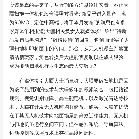
应该是真的要来了，从近期多方消息论证来看，不止大
疆扫拖一体机包装盒谍照被曝光;“新品已进入量产，名
为ROMO，定位中高端，将于本月发布”的消息也有多
家媒体争相报道;大疆相关负责人就媒体求证给出“待新
品发布后再沟通”、“敬请期待”的回复，也侧面证实了大
疆扫地机即将面市的传闻。那么，从无人机霸主到地面
清洁新玩家，角色转换后大疆能否复制以往成功经验，
成为搅动扫地机行业生态的最大变数呢?
有媒体援引大疆人士消息称，大疆要做扫地机是因
为该产品用到的技术与大疆多年的积累吻合，包括路径
规划、视觉识别避障、高性能电机，以及激光雷达等技
术，大疆在开发无人机时均有储备。确实，大疆的优势
在于其无人机技术向地面场景的高效迁移能力。无人机
与扫地机虽运行空间不同，但在感知系统、导航算法、
运动控制等底层技术上存在高度同源性。