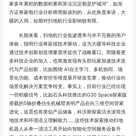
家多年累积的数据积累和算法沉淀都是护城河”，如东
方证券家电行业分析师周振谈到的，从此角度来讲，大
疆的入局，短期对扫地机行业影响较有限。
长期来看，扫地机行业低渗透率与并不完善的用户
体验，指明行业将延续技术驱动，这为大疆等科技企业
通过技术创新创造增量需求提供了战略窗口。而随着更
多科技企业的加入，也将激发现有头部玩家加速技术迭
代与产品创新，比如围绕 A1自主学习、多机协同、场
景化功能、成本管控等维度展开研发竞赛，推动行业向
场景化解决方案竞争转变。事实上，目前行业已经出现
一些积极信号，比如石头科技推出的G30 Space探索版
搭载的5轴折叠仿生机械臂表明产品在向三维空间管家
进化，追觅也有类似产品储备，科沃斯探索活水滚筒洗
地技术和环境语义理解能力......这些技术探索推动扫地
机器人从单一清洁工具开始向智能化空间服务设备升