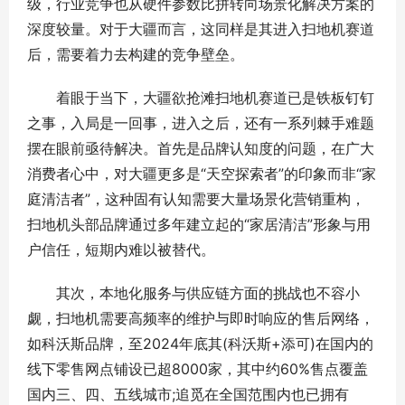
级，行业竞争也从硬件参数比拼转向场景化解决方案的
深度较量。对于大疆而言，这同样是其进入扫地机赛道
后，需要着力去构建的竞争壁垒。
着眼于当下，大疆欲抢滩扫地机赛道已是铁板钉钉
之事，入局是一回事，进入之后，还有一系列棘手难题
摆在眼前亟待解决。首先是品牌认知度的问题，在广大
消费者心中，对大疆更多是“天空探索者”的印象而非“家
庭清洁者”，这种固有认知需要大量场景化营销重构，
扫地机头部品牌通过多年建立起的“家居清洁”形象与用
户信任，短期内难以被替代。
其次，本地化服务与供应链方面的挑战也不容小
觑，扫地机需要高频率的维护与即时响应的售后网络，
如科沃斯品牌，至2024年底其(科沃斯+添可)在国内的
线下零售网点铺设已超8000家，其中约60%售点覆盖
国内三、四、五线城市;追觅在全国范围内也已拥有