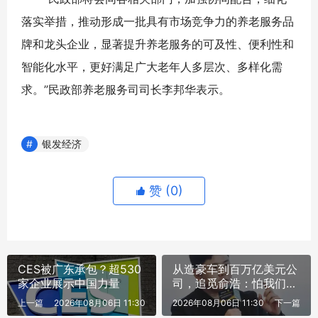
落实举措，推动形成一批具有市场竞争力的养老服务品
牌和龙头企业，显著提升养老服务的可及性、便利性和
智能化水平，更好满足广大老年人多层次、多样化需
求。”民政部养老服务司司长李邦华表示。
银发经济
赞 (
0
)
CES被广东承包？超530
从造豪车到百万亿美元公
家企业展示中国力量
司，追觅俞浩：怕我们膨
胀，但我们稳得很
上一篇
2026年08月06日 11:30
2026年08月06日 11:30
下一篇