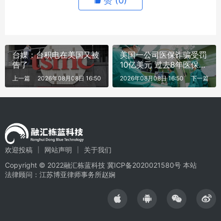
赞 (
0
)
台媒：台积电在美国又被
美国一公司医保诈骗受罚
告了
10亿美元 过去8年医保欺
诈超1000亿美元
上一篇
2026年08月08日 16:50
2026年08月08日 16:50
下一篇
欢迎投稿
网站声明
关于我们
Copyright © 2022融汇栋蓝科技
冀ICP备2020021580号
本站
法律顾问：江苏博亚律师事务所赵娴