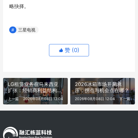
略抉择。
三星电视
赞 (
0
)
LG租赁业务在马来西亚
2026冰箱市场开局承
扩张：经销商利益结构正
压，拐点与机会点在哪？
在变化？
上一篇
2026年08月08日 12:04
2026年08月08日 12:04
下一篇