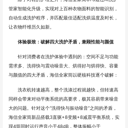
管家智能化升级，实现对上百种衣物面料的智能识别，
自动生成洗护程序，并匹配最佳适配洗烘温度及时长，
让衣物纤维历久如新。
体验极致：破解四大洗护矛盾，兼顾性能与颜值
针对消费者在洗护体验中遇到的：空间不足与功能
需求多、洗得快与震动噪音大、烘得好与烘得快、容量
与颜值的四大矛盾，海信全家筒以硬核科技逐个破解：
洗衣机转速越高，整个洗涤过程就越快，但转速高
同样会带来对动平衡系统的高要求，极其容易带来噪音
大的问题。针对这个“洗得快与振动噪音”之间的矛盾，
海信全家筒新品搭载3直驱+8变频+8减震平衡系统，实
现4筒同时运行声音小于48dB，整体振幅小于