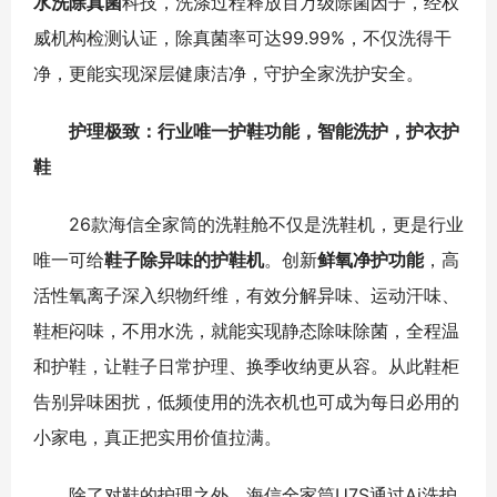
水洗除真菌
科技，洗涤过程释放百万级除菌因子，经权
威机构检测认证，除真菌率可达99.99%，不仅洗得干
净，更能实现深层健康洁净，守护全家洗护安全。
护理极致：行业唯一护鞋功能，智能洗护，护衣护
鞋
26款海信全家筒的洗鞋舱不仅是洗鞋机，更是行业
唯一可给
鞋子除异味的护鞋机
。创新
鲜氧净护功能
，高
活性氧离子深入织物纤维，有效分解异味、运动汗味、
鞋柜闷味，不用水洗，就能实现静态除味除菌，全程温
和护鞋，让鞋子日常护理、换季收纳更从容。从此鞋柜
告别异味困扰，低频使用的洗衣机也可成为每日必用的
小家电，真正把实用价值拉满。
除了对鞋的护理之外，海信全家筒U7S通过Ai洗护