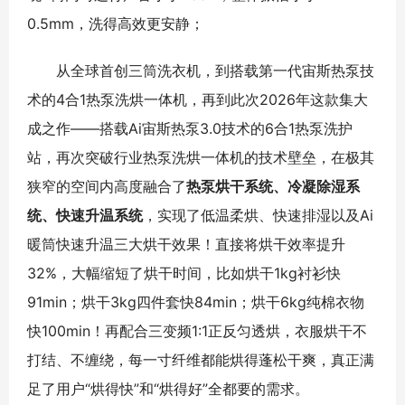
0.5mm，洗得高效更安静；
从全球首创三筒洗衣机，到搭载第一代宙斯热泵技
术的4合1热泵洗烘一体机，再到此次2026年这款集大
成之作——搭载Ai宙斯热泵3.0技术的6合1热泵洗护
站，再次突破行业热泵洗烘一体机的技术壁垒，在极其
狭窄的空间内高度融合了
热泵烘干系统、冷凝除湿系
统、快速升温系统
，实现了低温柔烘、快速排湿以及Ai
暖筒快速升温三大烘干效果！直接将烘干效率提升
32%，大幅缩短了烘干时间，比如烘干1kg衬衫快
91min；烘干3kg四件套快84min；烘干6kg纯棉衣物
快100min！再配合三变频1:1正反匀透烘，衣服烘干不
打结、不缠绕，每一寸纤维都能烘得蓬松干爽，真正满
足了用户“烘得快”和“烘得好”全都要的需求。