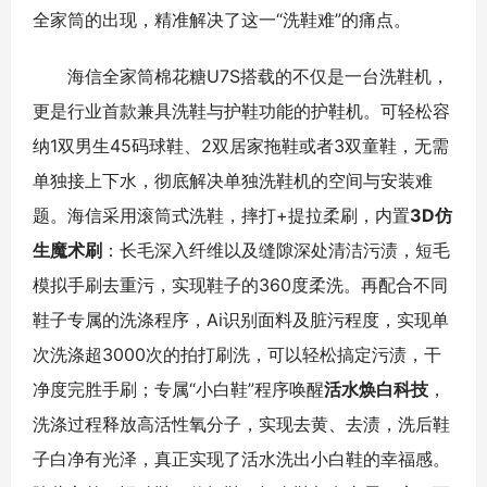
全家筒的出现，精准解决了这一“洗鞋难”的痛点。
海信全家筒棉花糖U7S搭载的不仅是一台洗鞋机，
更是行业首款兼具洗鞋与护鞋功能的护鞋机。可轻松容
纳1双男生45码球鞋、2双居家拖鞋或者3双童鞋，无需
单独接上下水，彻底解决单独洗鞋机的空间与安装难
题。海信采用滚筒式洗鞋，摔打+提拉柔刷，内置
3D仿
生魔术刷
：长毛深入纤维以及缝隙深处清洁污渍，短毛
模拟手刷去重污，实现鞋子的360度柔洗。再配合不同
鞋子专属的洗涤程序，Ai识别面料及脏污程度，实现单
次洗涤超3000次的拍打刷洗，可以轻松搞定污渍，干
净度完胜手刷；专属“小白鞋”程序唤醒
活水焕白科技
，
洗涤过程释放高活性氧分子，实现去黄、去渍，洗后鞋
子白净有光泽，真正实现了活水洗出小白鞋的幸福感。