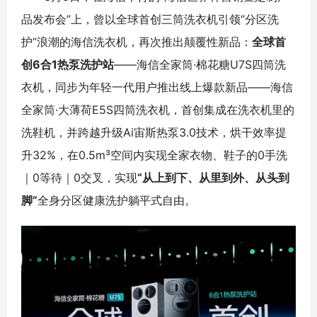
品发布会”上，曾以全球首创三筒洗衣机引领“分区洗
护”浪潮的海信洗衣机，再次推出颠覆性新品：
全球首
创6合1热泵洗护站
——海信全家筒·棉花糖U7S四筒洗
衣机，同步为年轻一代用户推出线上爆款新品——海信
全家筒·大薄荷E5S四筒洗衣机，首创集成在洗衣机里的
洗鞋机，并跨越升级Ai宙斯热泵3.0技术，烘干效率提
升32%，在0.5m³空间内实现全家衣物、鞋子的0手洗
｜0等待｜0交叉，实现
“从上到下、从里到外、从头到
脚”
全身分区健康洗护躺平式自由。