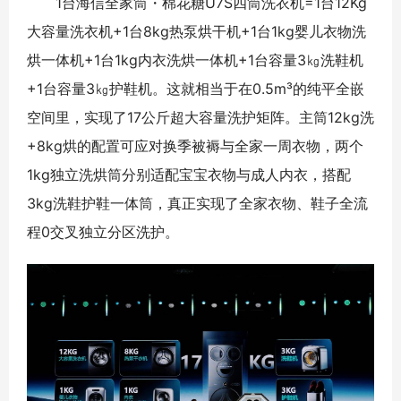
1台海信全家筒・棉花糖U7S四筒洗衣机=1台12Kg
大容量洗衣机+1台8kg热泵烘干机+1台1kg婴儿衣物洗
烘一体机+1台1kg内衣洗烘一体机+1台容量3㎏洗鞋机
+1台容量3㎏护鞋机。这就相当于在0.5m³的纯平全嵌
空间里，实现了17公斤超大容量洗护矩阵。主筒12kg洗
+8kg烘的配置可应对换季被褥与全家一周衣物，两个
1kg独立洗烘筒分别适配宝宝衣物与成人内衣，搭配
3kg洗鞋护鞋一体筒，真正实现了全家衣物、鞋子全流
程0交叉独立分区洗护。