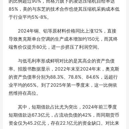
的比例超过90%，而格力旗下的凌达压缩机自给率达
85%，美的与东芝的技术合作也使其压缩机采购成本低
于行业平均5%-8%。
2024年铜、铝等原材料价格同比上涨12%，直接
导致奥克斯单台空调的生产成本增加约150元，而其终
端售价仅提升80元，进一步挤压了利润空间。
与低毛利率形成鲜明对比的是其高企的资产负债
率。招股书数据显示，2022年末至2024年末，奥克斯
的资产负债率分别为88.3%、78.8%、84.6%，远超行
业平均的65%。到了2025年第一季度末，这一比例依
然维持在高位。
其中，短期借款占比尤为突出，2024年前三季度
短期借款达67.3亿元，占流动负债的42%，而同期货币
资金仅为45.2亿元，存在22.1亿元的资金缺口。对比来