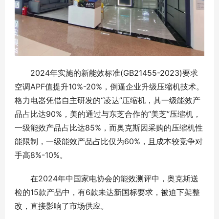
2024年实施的新能效标准(GB21455-2023)要求
空调APF值提升10%-20%，倒逼企业升级压缩机技术。
格力电器凭借自主研发的“凌达”压缩机，其一级能效产
品占比达90%，美的通过与东芝合作的“美芝”压缩机，
一级能效产品占比达85%，而奥克斯因采购的压缩机性
能限制，一级能效产品占比仅为60%，且成本较竞争对
手高8%-10%。
在2024年中国家电协会的能效测评中，奥克斯送
检的15款产品中，有6款未达新国标要求，被迫下架整
改，直接影响了市场供应。