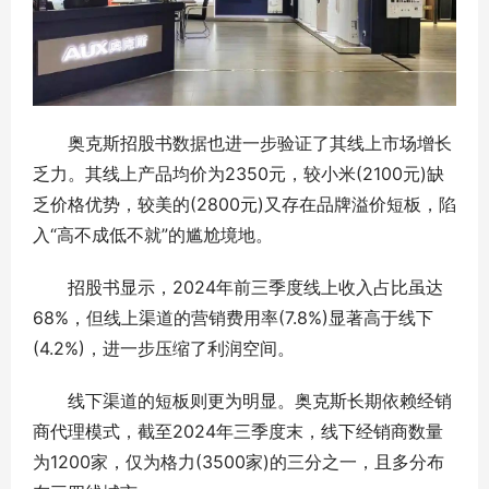
奥克斯招股书数据也进一步验证了其线上市场增长
乏力。其线上产品均价为2350元，较小米(2100元)缺
乏价格优势，较美的(2800元)又存在品牌溢价短板，陷
入“高不成低不就”的尴尬境地。
招股书显示，2024年前三季度线上收入占比虽达
68%，但线上渠道的营销费用率(7.8%)显著高于线下
(4.2%)，进一步压缩了利润空间。
线下渠道的短板则更为明显。奥克斯长期依赖经销
商代理模式，截至2024年三季度末，线下经销商数量
为1200家，仅为格力(3500家)的三分之一，且多分布