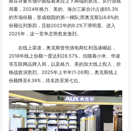
斯在存量市场中面临着来自上下两端的挤压。从行业格
局看，2024年格力、美的、海尔三家合计占据65.3%
的市场份额，形成稳固的第一梯队;而奥克斯以6.8%的
份额位列第四，且较2022年的9.2%下滑明显。进入
2025年，这一竞争态势愈发激烈。
在线上渠道，奥克斯曾凭借电商红利迅速崛起，
2018年线上份额一度达到28.57%。但随着小米、华凌
等互联网品牌入局，以及格力、美的加大线上投入，价
格战愈演愈烈。2025年上半年(1-26周)，奥克斯线上
份额降至6.39%，排名跌至第七位。