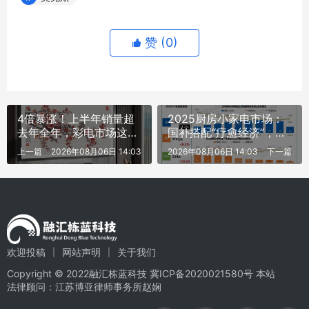
赞 (
0
)
4倍暴涨！上半年销量超
2025厨房小家电市场：
去年全年，彩电市场这个
国补搭配“疗愈经济”，预
品类“卖爆”了
未来市场风向
上一篇
2026年08月06日 14:03
2026年08月06日 14:03
下一篇
欢迎投稿
网站声明
关于我们
Copyright © 2022融汇栋蓝科技
冀ICP备2020021580号
本站
法律顾问：江苏博亚律师事务所赵娴