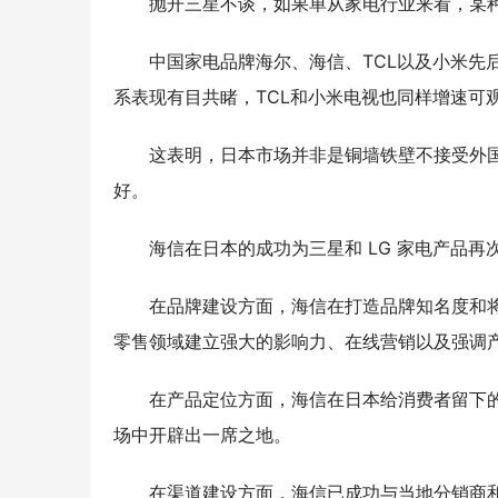
抛开三星不谈，如果单从家电行业来看，某
中国家电品牌海尔、海信、
TCL
以及小米先
系表现有目共睹，
TCL
和小米电视也同样增速可
这表明，日本市场并非是铜墙铁壁不接受外
好。
海信在日本的成功为三星和
LG
家电产品再
在品牌建设方面，
海信在打造品牌知名度和
零售领域建立强大的影响力、在线营销以及强调
在产品定位方面，
海信
在日本给消费者留下
场中开辟出一席之地。
在渠道建设方面，
海信已成功与当地分销商