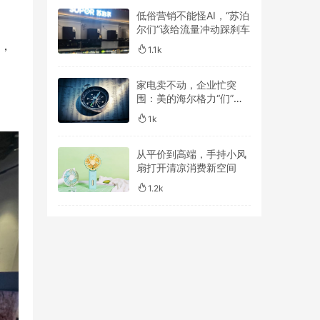
低俗营销不能怪AI，“苏泊
尔们”该给流量冲动踩刹车
3，
1.1k
。
家电卖不动，企业忙突
围：美的海尔格力“们”谁
跑得更远？
1k
从平价到高端，手持小风
扇打开清凉消费新空间
1.2k