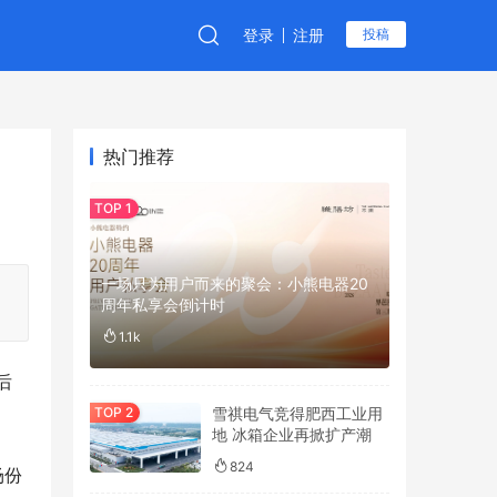
登录
注册
投稿
热门推荐
一场只为用户而来的聚会：小熊电器20
周年私享会倒计时
1.1k
后
雪祺电气竞得肥西工业用
地 冰箱企业再掀扩产潮
824
场份