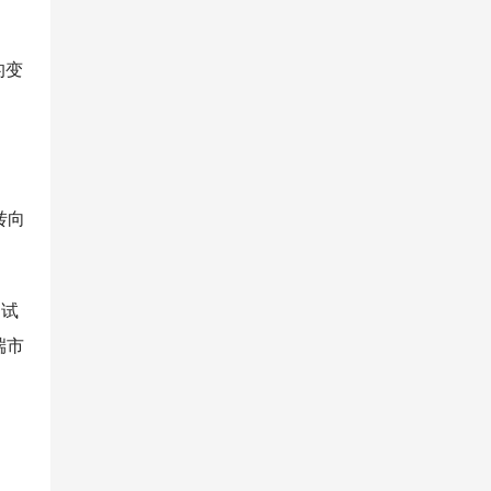
的变
转向
 试
端市