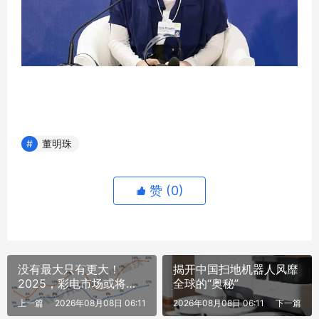
董明珠
赞 (
0
)
没有最大只有更大！
揭开中国扫地机器人风靡
2025，彩电市场或将进
全球的“奥秘”
入“更大”时代
上一篇
2026年08月08日 06:11
2026年08月08日 06:11
下一篇