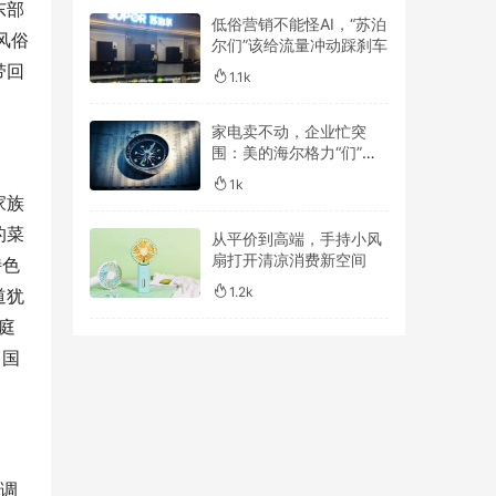
东部
低俗营销不能怪AI，“苏泊
风俗
尔们”该给流量冲动踩刹车
带回
1.1k
家电卖不动，企业忙突
围：美的海尔格力“们”谁
跑得更远？
1k
家族
的菜
从平价到高端，手持小风
扇打开清凉消费新空间
特色
1.2k
道犹
庭
中国
空调