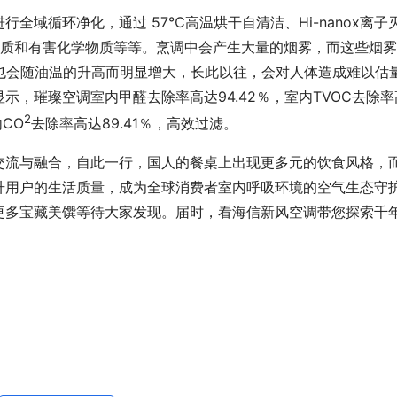
全域循环净化，通过 57℃高温烘干自清洁、Hi-nanox离子
杂质和有害化学物质等等。烹调中会产生大量的烟雾，而这些烟
度也会随油温的升高而明显增大，长此以往，会对人体造成难以估
，璀璨空调室内甲醛去除率高达94.42％，室内TVOC去除率
2
内CO
去除率高达89.41％，高效过滤。
交流与融合，自此一行，国人的餐桌上出现更多元的饮食风格，
升用户的生活质量，成为全球消费者室内呼吸环境的空气生态守
更多宝藏美馔等待大家发现。届时，看海信新风空调带您探索千