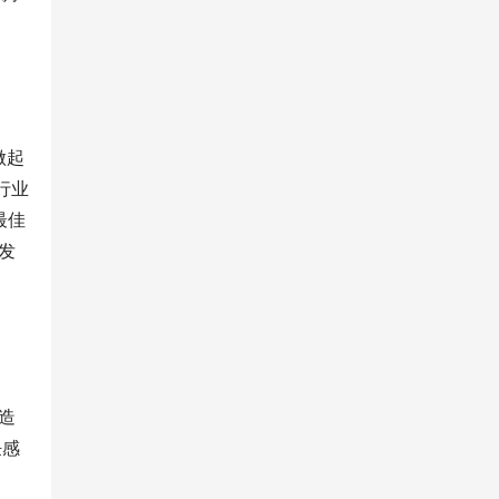
做起
行业
最佳
发
造
饪感