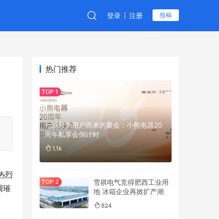
登录
注册
投稿
热门推荐
一场只为用户而来的聚会：小熊电器20
周年私享会倒计时
1.1k
热烈
雪祺电气竞得肥西工业用
调璀
地 冰箱企业再掀扩产潮
824