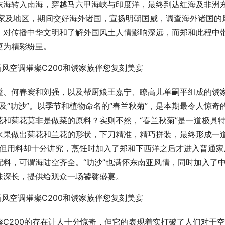
东海转入南海，穿越马六甲海峡与印度洋，最终到达红海及非洲
国家及地区，期间交好海外诸国，宣扬明朝国威，调查海外诸国的
，对传播中华文明和了解外国风土人情影响深远，而郑和此程中
更为精彩纷呈。
溢、何春寰和刘强，以及帮厨娘王嘉宁、瞭高儿单嗣平组成的馔
”及“叻沙”。以季节和植物命名的“春兰秋菊”，是本期最令人惊奇
和菊花莫非是做菜的原料？实则不然，“春兰秋菊”是一道极具
水果做出菊花和兰花的形状，下刀精准，精巧拼装，最终形成一
单，但用料却十分讲究，烹饪时加入了郑和下西洋之后才进入普通家
料，可谓海陆空齐全。“叻沙”也满怀东南亚风情，同时加入了
味深长，提供给观众一场饕餮盛宴。
C200的存在让人十分惊奇，但它的表现着实打破了人们对于