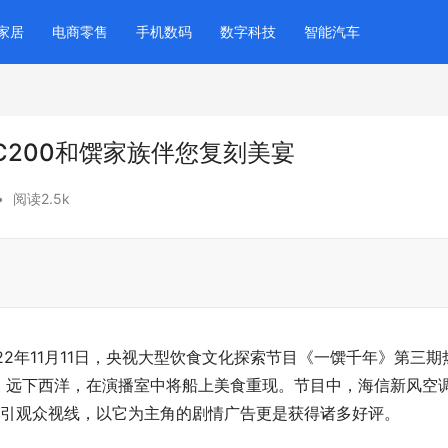
家居
电商零售
手机数码
数字科技
智能汽车
200和馔家族伴您复刻美宴
•
阅读2.5k
2年11月11日，央视大型饮食文化探索节目《一馔千年》第三期
，远下西洋，在演播室中将船上美食重现。节目中，海信新风空
吸引观众视线，以它为主角的剧情广告更是获得诸多好评。