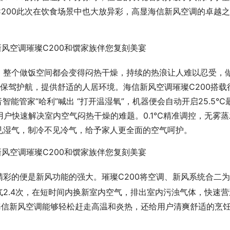
200此次在饮食场景中也大放异彩，高显海信新风空调的卓越之
，整个做饭空间都会变得闷热干燥，持续的热浪让人难以忍受，
程保驾护航，提供舒适的人居环境。海信新风空调璀璨C200搭载
音智能管家“哈利”喊出 “打开温湿氧”，机器便会自动开启25.5℃
用户快速解决室内空气闷热干燥的难题。0.1℃精准调控，无雾蒸
见湿气，制冷不见冷气，给予家人更全面的空气呵护。
彩的便是新风功能的强大。璀璨C200将空调、新风系统合二为
气2.4次，在短时间内换新室内空气，排出室内污浊气体，快速营
海信新风空调能够轻松赶走高温和炎热，还给用户清爽舒适的烹