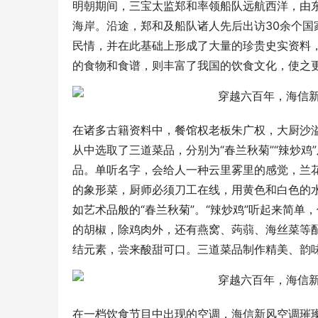
明朝期间，三宝太监郑和率领船队远航西洋，由
海岸。沿途，郑和及船队诸人先后出访30余个
民情，并在此基础上形成了大量的珍贵史实资料
的食物和食谱，则丰富了我国的饮食文化，使之
在诸多古籍资料中，餐馆权老板朱广权，大厨沙
从中选取了三道菜品，分别为“春兰秋菊”“辣炒鸡
品。单听名字，会给人一种云里雾里的感觉，兰花
的象形菜，厨师必须刀工在线，用黄色和白色的
如艺术品般的“春兰秋菊”。“辣炒鸡”听起来简
的胡椒，除鸡肉外，还有燕窝、蒟蒻、海丝菜等配
结元素，尝来酸甜可口。三道菜品制作精美、韵
在一档饮食节目中出现的空调，海信新风空调璀璨